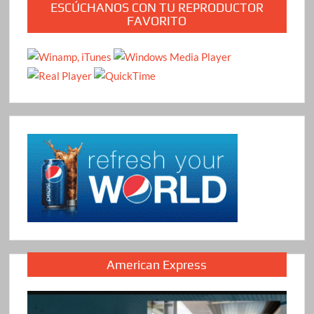
ESCÚCHANOS CON TU REPRODUCTOR
FAVORITO
American Express