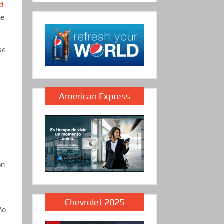
d
e
se
American Express
e
ón
Chevrolet 2025
ño