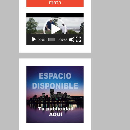
mata
Reproductor
de
vídeo
00:00
00:56