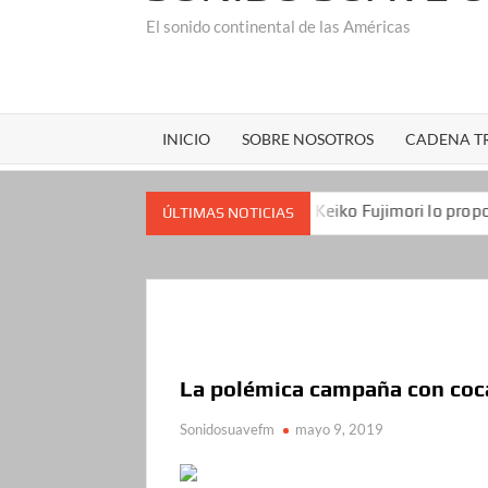
El sonido continental de las Américas
INICIO
SOBRE NOSOTROS
CADENA TR
 los republicanos
Keiko Fujimori lo propone a Estados 
ÚLTIMAS NOTICIAS
La polémica campaña con coca
Sonidosuavefm
mayo 9, 2019