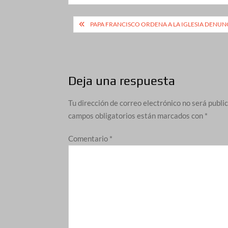
Navegación
PAPA FRANCISCO ORDENA A LA IGLESIA DENUN
de
entradas
Deja una respuesta
Tu dirección de correo electrónico no será publi
campos obligatorios están marcados con
*
Comentario
*