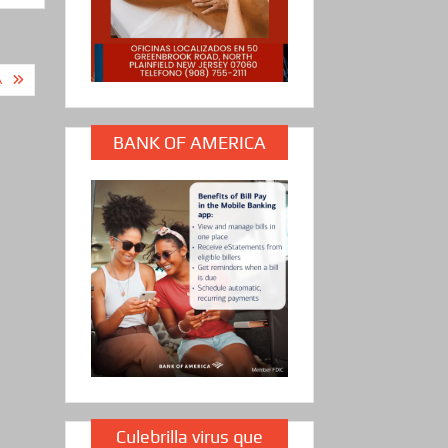
A
BANK OF AMERICA
Culebrilla virus que