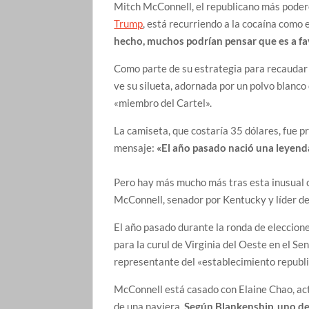
Mitch McConnell, el republicano más pode
Trump
, está recurriendo a la cocaína como
hecho, muchos podrían pensar que es a fa
Como parte de su estrategia para recaudar 
ve su silueta, adornada por un polvo blanco
«miembro del Cartel».
La camiseta, que costaría 35 dólares, fue 
mensaje:
«El año pasado nació una leyenda
Pero hay más mucho más tras esta inusual c
McConnell, senador por Kentucky y líder de
El año pasado durante la ronda de eleccione
para la curul de Virginia del Oeste en el Se
representante del «establecimiento republi
McConnell está casado con Elaine Chao, act
de una naviera.
Según Blankenship, uno de