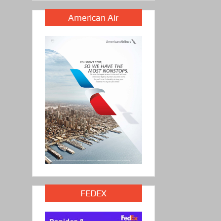
American Air
FEDEX