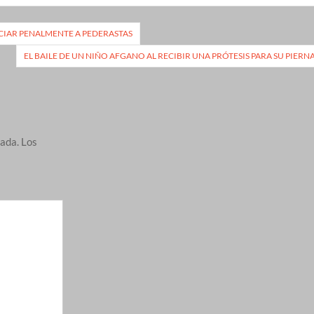
CIAR PENALMENTE A PEDERASTAS
EL BAILE DE UN NIÑO AFGANO AL RECIBIR UNA PRÓTESIS PARA SU PIERN
cada.
Los