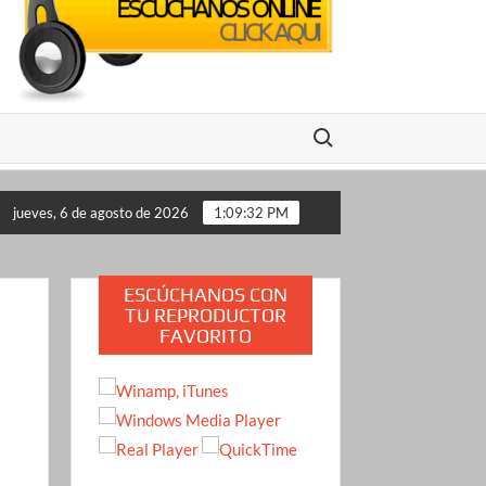
Buscar:
na transmisión en vivo en México: se conocen pistas clave del pre
jueves, 6 de agosto de 2026
1:09:33 PM
ESCÚCHANOS CON
TU REPRODUCTOR
FAVORITO