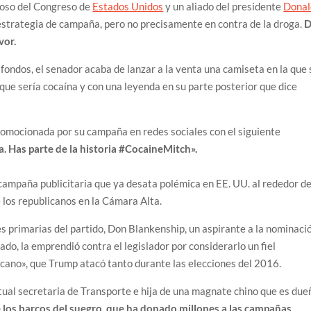
roso del Congreso de
Estados Unidos
y un aliado del presidente
Donal
 estrategia de campaña, pero no precisamente en contra de la droga.
D
vor.
fondos, el senador acaba de lanzar a la venta una camiseta en la que 
 que sería cocaína y con una leyenda en su parte posterior que dice
promocionada por su campaña en redes sociales con el siguiente
. Has parte de la historia #CocaineMitch».
ampaña publicitaria que ya desata polémica en EE. UU. al rededor d
 los republicanos en la Cámara Alta.
s primarias del partido, Don Blankenship, un aspirante a la nominaci
nado, la emprendió contra el legislador por considerarlo un fiel
cano», que Trump atacó tanto durante las elecciones del 2016.
ual secretaria de Transporte e hija de una magnate chino que es due
 los barcos del suegro, que ha donado millones a las campañas