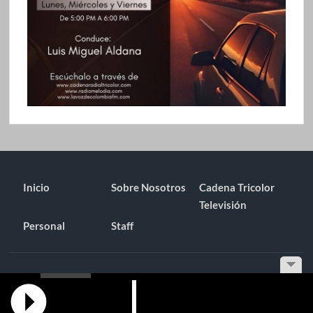
Inicio
Sobre Nosotros
Cadena Tricolor
Televisión
Personal
Staff
Funciona gracias a WordPress
|
Tema: TimesNews
|
por
Tema
Freesia
.