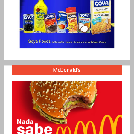
McDonald’s