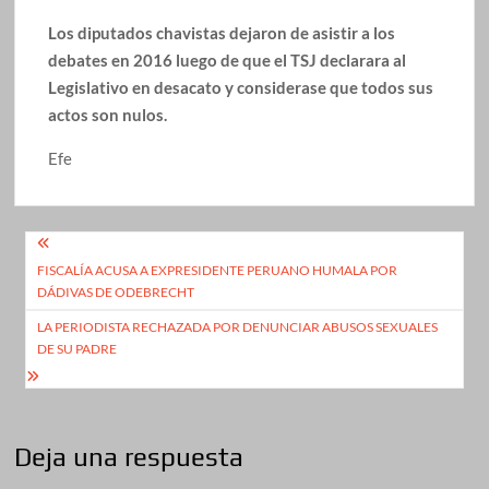
Los diputados chavistas dejaron de asistir a los
debates en 2016 luego de que el TSJ declarara al
Legislativo en desacato y considerase que todos sus
actos son nulos.
Efe
Navegación
FISCALÍA ACUSA A EXPRESIDENTE PERUANO HUMALA POR
de
DÁDIVAS DE ODEBRECHT
entradas
LA PERIODISTA RECHAZADA POR DENUNCIAR ABUSOS SEXUALES
DE SU PADRE
Deja una respuesta