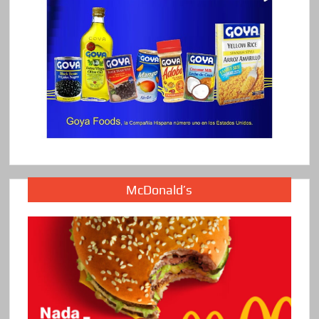
McDonald’s