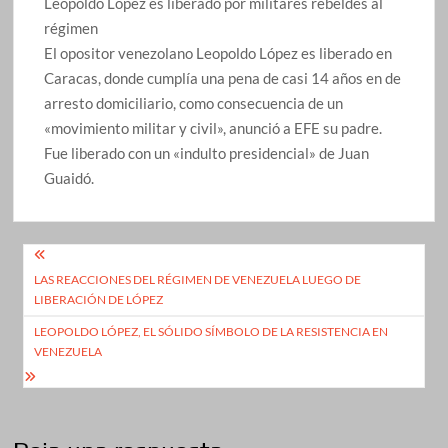
Leopoldo López es liberado por militares rebeldes al
régimen
El opositor venezolano Leopoldo López es liberado en
Caracas, donde cumplía una pena de casi 14 años en de
arresto domiciliario, como consecuencia de un
«movimiento militar y civil», anunció a EFE su padre.
Fue liberado con un «indulto presidencial» de Juan
Guaidó.
Navegación
LAS REACCIONES DEL RÉGIMEN DE VENEZUELA LUEGO DE
de
LIBERACIÓN DE LÓPEZ
entradas
LEOPOLDO LÓPEZ, EL SÓLIDO SÍMBOLO DE LA RESISTENCIA EN
VENEZUELA