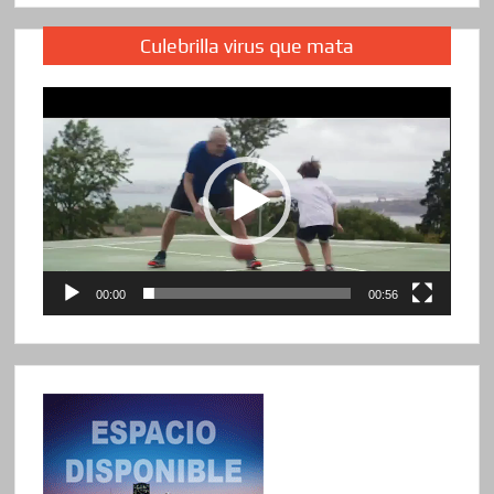
Culebrilla virus que mata
Reproductor
de
vídeo
00:00
00:56