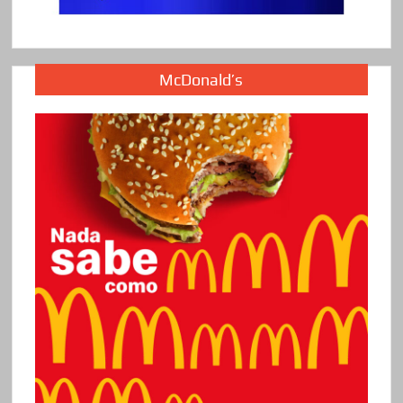
McDonald’s