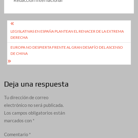
Navegación
LEGISLATIVAS EN ESPAÑA PLANTEAN EL RENACER DE LA EXTREMA
de
DERECHA
entradas
EUROPA NO DESPIERTA FRENTE AL GRAN DESAFÍO DEL ASCENSO
DE CHINA
Deja una respuesta
Tu dirección de correo
electrónico no será publicada.
Los campos obligatorios están
marcados con
*
Comentario
*