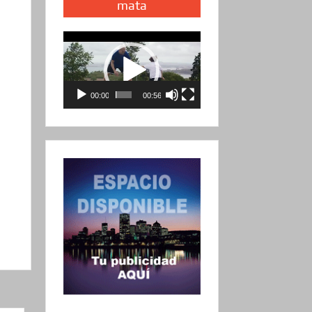
mata
Reproductor
de
vídeo
00:00
00:56