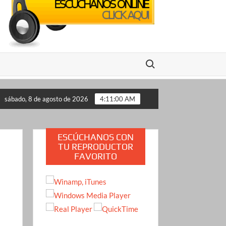
Buscar:
 lo propone a Estados Unidos
Crimen de la influencer Val
sábado, 8 de agosto de 2026
4:11:01 AM
ESCÚCHANOS CON
TU REPRODUCTOR
FAVORITO