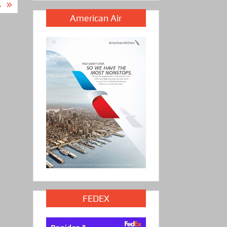
A
American Air
FEDEX