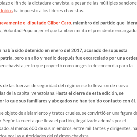
 plazo el fin de la dictadura chavista, a pesar de las múltiples sancion
Unidos
ha impuesto a los líderes chavistas.
nuevamente el diputado Gilber Caro
, miembro del partido que lider
o
, Voluntad Popular, en el que también milita el presidente encargado
a había sido detenido en enero del 2017, acusado de supuesta
a patria, pero un año y medio después fue excarcelado por una orde
en chavista, en lo que proyectó como un gesto de concordia para la
 de las fuerzas de seguridad del régimen se lo llevaron de nuevo
as de la capital venezolana.
Hasta el cierre de esta edición, se
por lo que sus familiares y abogados no han tenido contacto con él.
e objeto de aislamiento y tratos crueles, se convirtió en una figura d
. Según la cuenta que lleva el partido, ilegalizado además por el
do, al menos 600 de sus miembros, entre militantes y dirigentes, h
dos por las autoridades del régimen chavista.