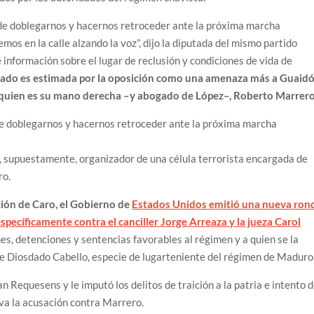
 de doblegarnos y hacernos retroceder ante la próxima marcha
mos en la calle alzando la voz”, dijo la diputada del mismo partido
información sobre el lugar de reclusión y condiciones de vida de
utado es estimada por la oposición como una amenaza más a Guaid
e quien es su mano derecha –y abogado de López–, Roberto Marrero
de doblegarnos y hacernos retroceder ante la próxima marcha
, supuestamente, organizador de una célula terrorista encargada de
ro.
ción de Caro, el Gobierno de
Estados Unidos emitió una nueva ron
specíficamente contra el canciller Jorge Arreaza y la jueza Carol
nes, detenciones y sentencias favorables al régimen y a quien se la
e Diosdado Cabello, especie de lugarteniente del régimen de Maduro
n Requesens y le imputó los delitos de traición a la patria e intento 
va la acusación contra Marrero.