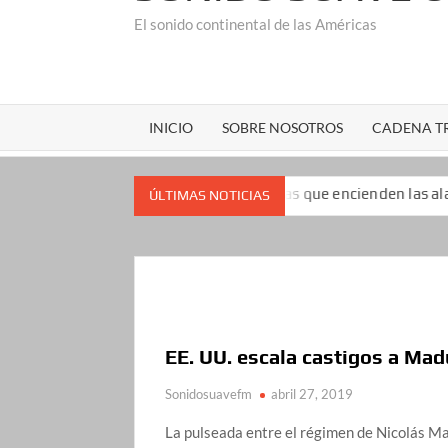
El sonido continental de las Américas
INICIO
SOBRE NOSOTROS
CADENA TR
impopularidad: las encuestas que encienden las alarmas para el 
ÚLTIMAS NOTICIAS
EE. UU. escala castigos a Mad
Sonidosuavefm
abril 27, 2019
La pulseada entre el régimen de Nicolás Ma