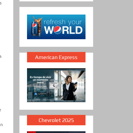
es
a
n
American Express
e
Chevrolet 2025
an