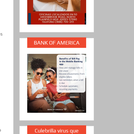
es
BANK OF AMERICA
o
Culebrilla virus que