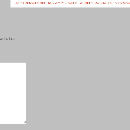
LA EXTREMA DERECHA, CAMPEONA DE LAS REDES SOCIALES EN ESPAÑ
cada.
Los