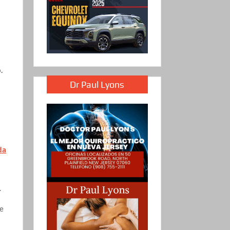
ó
.
Dr Paul Lyons
da
.
de