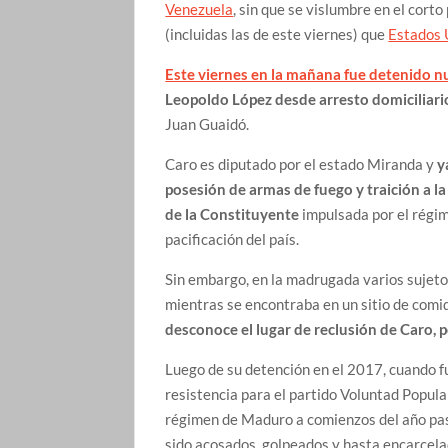
Venezuela
, sin que se vislumbre en el corto
(incluidas las de este viernes) que
Estados 
Este viernes en la mañana fue detenido 
Leopoldo López
desde arresto domiciliari
Juan Guaidó.
Caro es diputado por el estado Miranda y
y
posesión de armas de fuego y traición a l
de la Constituyente
impulsada por el régim
pacificación del país.
Sin embargo, en la madrugada varios sujetos
mientras se encontraba en un sitio de comid
desconoce el lugar de reclusión de Caro, 
Luego de su detención en el 2017, cuando fu
resistencia para el partido Voluntad Popular
régimen de Maduro a comienzos del año pasa
sido acosados, golpeados y hasta encarcela