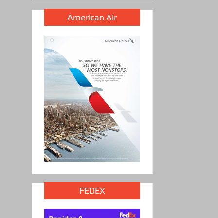
American Air
FEDEX