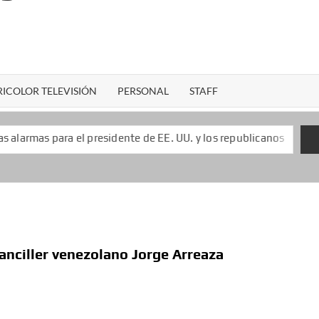
ICOLOR TELEVISIÓN
PERSONAL
STAFF
l presidente de EE. UU. y los republicanos
Keiko Fujimo
anciller venezolano Jorge Arreaza