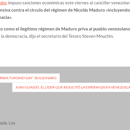
idos
impuso sanciones económicas este viernes al canciller venezolan
nsiva contra el círculo del régimen de Nicolás Maduro «incluyendo
macia».
o como el ilegítimo régimen de Maduro priva al pueblo venezolan
la democracia, dijo el secretario del Tesoro Steven Mnuchin.
 PARA TURISMO GAY’: BOLSONARO
JUAN GUAIDÓ, EL LÍDER QUE RESUCITÓ LA ESPERANZA EN VENEZUEL
cada.
Los