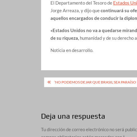
El Departamento del Tesoro de
Estados Un
Jorge Arreaza, y dijo que
continuará su ofe
aquellos encargados de conducir la diplo
«Estados Unidos no va a quedarse mirand
de su riqueza,
humanidad y de su derecho a 
Noticia en desarrollo.
Navegación
‘NO PODEMOS DEJAR QUE BRASIL SEA PARAÍSO
de
entradas
Deja una respuesta
Tu dirección de correo electrónico no será publi
campos obligatorios están marcados con
*