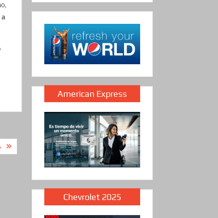
o,
 a
o
American Express
A
Chevrolet 2025