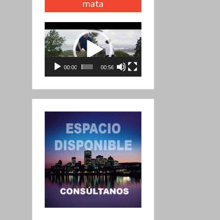
mata
Reproductor
de
vídeo
00:00
00:56