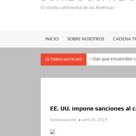
El sonido continental de las Américas
INICIO
SOBRE NOSOTROS
CADENA TR
n impopularidad: las encuestas que encienden las alarmas para e
ÚLTIMAS NOTICIAS
EE. UU. impone sanciones al c
Sonidosuavefm
abril 26, 2019