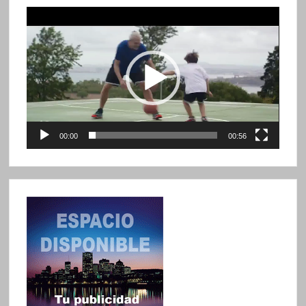
Reproductor
de
vídeo
00:00
00:56