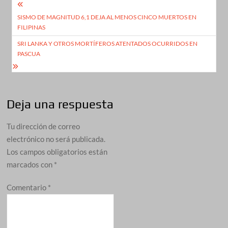
Navegación
SISMO DE MAGNITUD 6,1 DEJA AL MENOS CINCO MUERTOS EN
de
FILIPINAS
entradas
SRI LANKA Y OTROS MORTÍFEROS ATENTADOS OCURRIDOS EN
PASCUA
Deja una respuesta
Tu dirección de correo
electrónico no será publicada.
Los campos obligatorios están
marcados con
*
Comentario
*