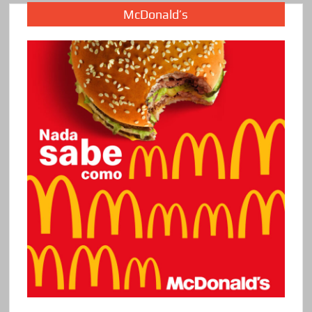
McDonald’s