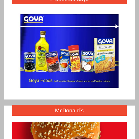
McDonald’s