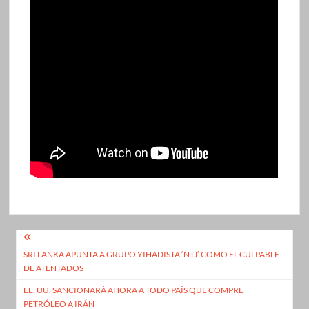
Navegación
SRI LANKA APUNTA A GRUPO YIHADISTA ‘NTJ’ COMO EL CULPABLE
de
DE ATENTADOS
entradas
EE. UU. SANCIONARÁ AHORA A TODO PAÍS QUE COMPRE
PETRÓLEO A IRÁN