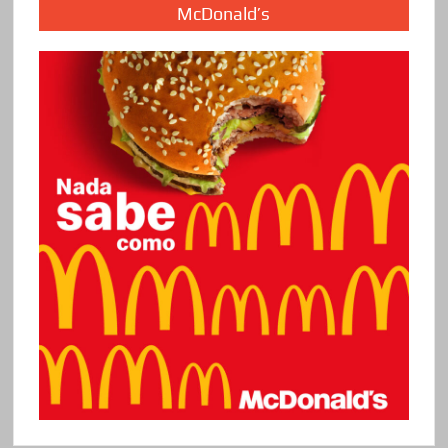
McDonald’s