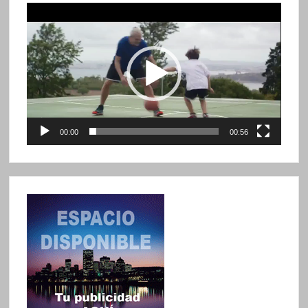
Reproductor
de
vídeo
00:00
00:56