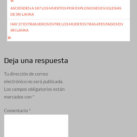
Navegación
ASCIENDEN A 187 LOS MUERTOS POR EXPLOSIONES EN IGLESIAS
de
DE SRI LANKA
entradas
HAY 27 EXTRANJEROS ENTRE LOS MUERTOS TRAS ATENTADOS EN
SRI LANKA
Deja una respuesta
Tu dirección de correo
electrónico no será publicada.
Los campos obligatorios están
marcados con
*
Comentario
*