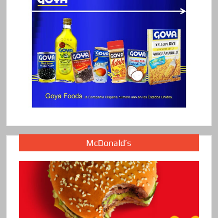
McDonald’s