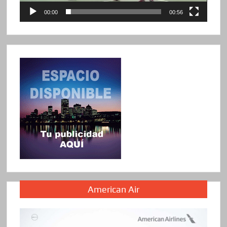
00:00
00:56
American Air