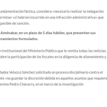
a fundamentación fáctica, considera «necesario realizar la indagación
erminar «si habrían incurrido en una infracción administrativa» que
 pasible de sanción.
 y Aménabar, en un plazo de 5 días hábiles, que presenten sus
ionamientos formulados.
 Institucional del Ministerio Público que le remita todas las noticias
obre la participación de los fiscales en la diligencia de allanamiento y
 había Velazco Sánchez solicitado un proceso disciplinario contra el
e «no guardar la discreción debida en aquellos asuntos que requier
supremo Pedro Chávarry, en el marco de la investigación