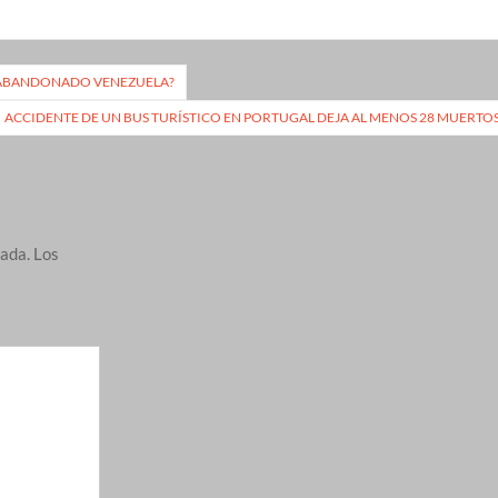
N ABANDONADO VENEZUELA?
ACCIDENTE DE UN BUS TURÍSTICO EN PORTUGAL DEJA AL MENOS 28 MUERTO
cada.
Los