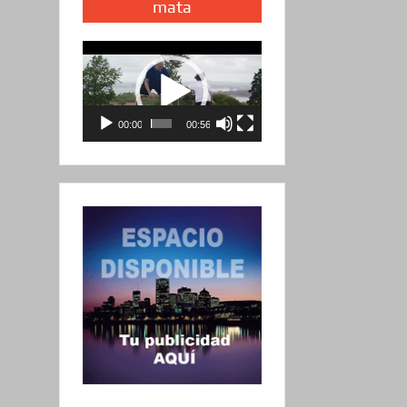
mata
Reproductor
de
vídeo
00:00
00:56