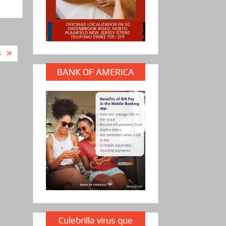
S
BANK OF AMERICA
Culebrilla virus que