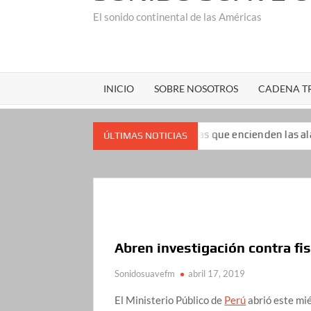
El sonido continental de las Américas
INICIO
SOBRE NOSOTROS
CADENA TR
impopularidad: las encuestas que encienden las alarmas para el 
ÚLTIMAS NOTICIAS
Abren investigación contra fis
Sonidosuavefm
abril 17, 2019
El Ministerio Público de
Perú
abrió este mié