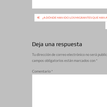
Navegación
¿A DÓNDE HAN IDO LOS MIGRANTES QUE HA
de
entradas
Deja una respuesta
Tu dirección de correo electrónico no será publi
campos obligatorios están marcados con
*
Comentario
*