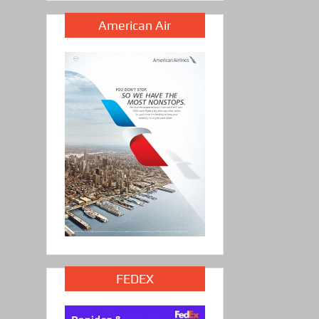
American Air
FEDEX