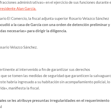
racciones administrativas» en el ejercicio de sus funciones durante e
presidente Alan García.
iario El Comercio, la fiscal adjunta superior Rosario Velazco Sánchez
cudió a la casa de García con una orden de detención preliminar y
s necesarias» para dirigir la diligencia.
Rosario Velazco Sánchez.
ertinente al intervenido a fin de garantizar sus derechos
 que se tomen las medidas de seguridad que garanticen la salvaguar
 este habría ingresado a su habitación sin acompañamiento policial, lo
da», manifiesta la fiscal.
scales se les atribuye presuntas irregularidades en el requerimiento
sí