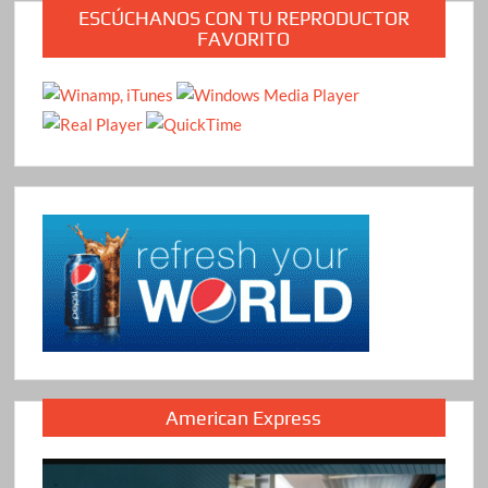
ESCÚCHANOS CON TU REPRODUCTOR
FAVORITO
American Express