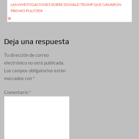
de
LAS INVESTIGACIONES SOBRE DONALD TRUMP QUE GANARON
PREMIO PULITZER
entradas
Deja una respuesta
Tu dirección de correo
electrónico no será publicada.
Los campos obligatorios están
marcados con
*
Comentario
*