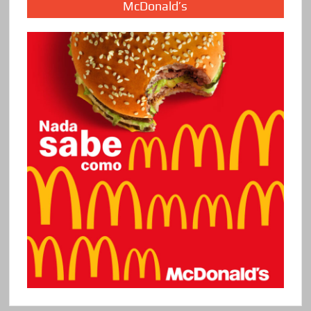
McDonald’s