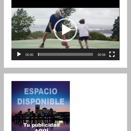
Reproductor
de
vídeo
00:00
00:56