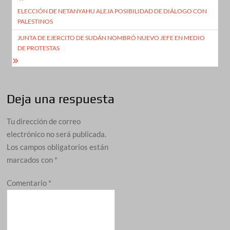
Navegación
ELECCIÓN DE NETANYAHU ALEJA POSIBILIDAD DE DIÁLOGO CON
de
PALESTINOS
entradas
JUNTA DE EJERCITO DE SUDÁN NOMBRÓ NUEVO JEFE EN MEDIO
DE PROTESTAS
Deja una respuesta
Tu dirección de correo
electrónico no será publicada.
Los campos obligatorios están
marcados con
*
Comentario
*