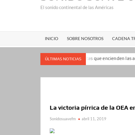
El sonido continental de las Américas
INICIO
SOBRE NOSOTROS
CADENA TR
popularidad: las encuestas que encienden las alarmas para el pr
ÚLTIMAS NOTICIAS
La victoria pírrica de la OEA 
Sonidosuavefm
abril 11, 2019