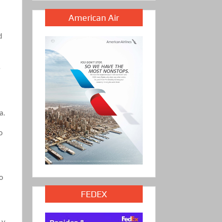
American Air
d
e
a.
o
o
FEDEX
,
y