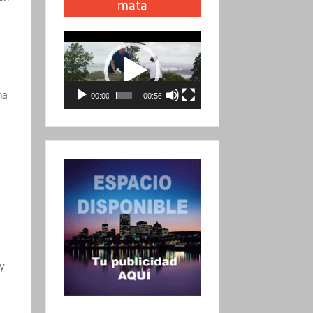
mata
Reproductor
de
vídeo
na
00:00
00:56
 y