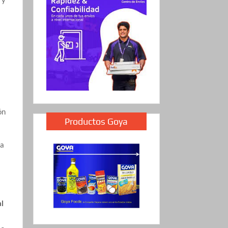
ón
Productos Goya
 a
al