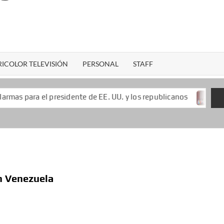
ICOLOR TELEVISIÓN
PERSONAL
STAFF
esidente de EE. UU. y los republicanos
Keiko Fujimori l
en Venezuela