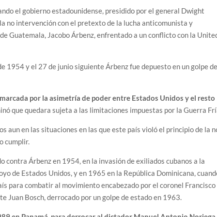
uando el gobierno estadounidense, presidido por el general Dwight
 no intervención con el pretexto de la lucha anticomunista y
de Guatemala, Jacobo Árbenz, enfrentado a un conflicto con la Unite
de 1954 y el 27 de junio siguiente Árbenz fue depuesto en un golpe d
marcada por la asimetría de poder entre Estados Unidos y el resto
inó que quedara sujeta a las limitaciones impuestas por la Guerra Frí
aun en las situaciones en las que este país violó el principio de la n
o cumplir.
o contra Árbenz en 1954, en la invasión de exiliados cubanos a la
poyo de Estados Unidos, y en 1965 en la República Dominicana, cuand
aís para combatir al movimiento encabezado por el coronel Francisco
nte Juan Bosch, derrocado por un golpe de estado en 1963.
989 en Panamá, para derrocar al dictador Manuel Antonio Noriega