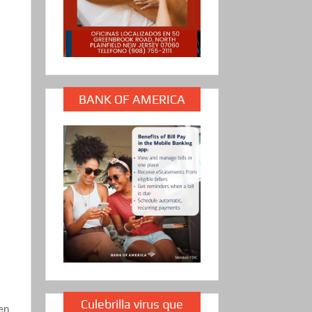
s
BANK OF AMERICA
s
Culebrilla virus que
en