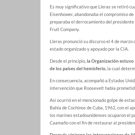
Es muy significativo que Lleras se retiró c
Eisenhower, abandonaba el compromiso de la
preparaba el derrocamiento del presidente 
Fruit Company.
Lleras pronunció su discurso el 4 de marzo 
estado organizado y apoyado por la CIA.
Desde el principio,
la Organización estuvo 
de los países del hemisferio,
la cual determ
En consecuencia, acompañó a Estados Unidos 
intervención que Roosevelt había prometid
Así ocurrió en el mencionado golpe de estad
Bahía de Cochinos de Cuba, 1962, con el a
los marines estadounidenses ocuparon el p
Caamaño con el fin de restaurar al preside
Después vinieron las intervenciones de 1