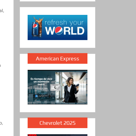
al,
l
American Express
n
Chevrolet 2025
o,