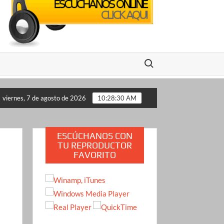
Buscar:
o propone a Estados Unidos
Crimen de la influencer Valer
viernes, 7 de agosto de 2026
10:28:31 AM
ESCÚCHANOS CON
TU REPRODUCTOR
FAVORITO