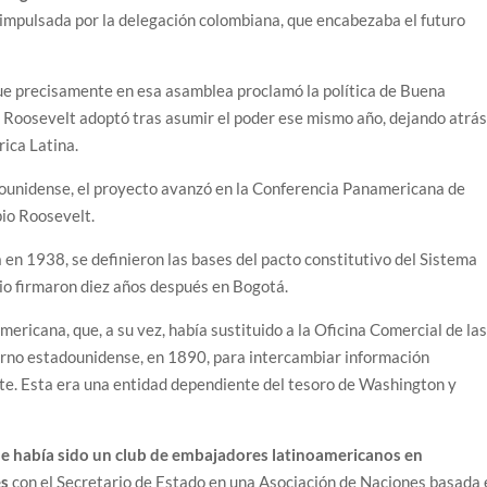
 impulsada por la delegación colombiana, que encabezaba el futuro
que precisamente en esa asamblea proclamó la política de Buena
 Roosevelt adoptó tras asumir el poder ese mismo año, dejando atrá
ica Latina.
adounidense, el proyecto avanzó en la Conferencia Panamericana de
pio Roosevelt.
 en 1938, se definieron las bases del pacto constitutivo del Sistema
io firmaron diez años después en Bogotá.
ricana, que, a su vez, había sustituido a la Oficina Comercial de la
erno estadounidense, en 1890, para intercambiar información
te. Esta era una entidad dependiente del tesoro de Washington y
ue había sido un club de embajadores latinoamericanos en
es
con el Secretario de Estado en una Asociación de Naciones basada 