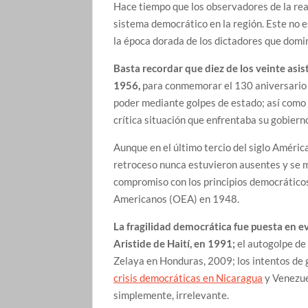
Hace tiempo que los observadores de la rea
sistema democrático en la región. Este no es
la época dorada de los dictadores que domin
Basta recordar que diez de los veinte asi
1956,
para conmemorar el 130 aniversario d
poder mediante golpes de estado; así como 
crítica situación que enfrentaba su gobierno 
Aunque en el último tercio del siglo Améric
retroceso nunca estuvieron ausentes y se m
compromiso con los principios democráticos
Americanos (OEA) en 1948.
La fragilidad democrática fue puesta en e
Aristide de Haití, en 1991;
el autogolpe de
Zelaya en Honduras, 2009; los intentos de 
crisis democráticas en Nicaragua
y Venezuel
simplemente, irrelevante.