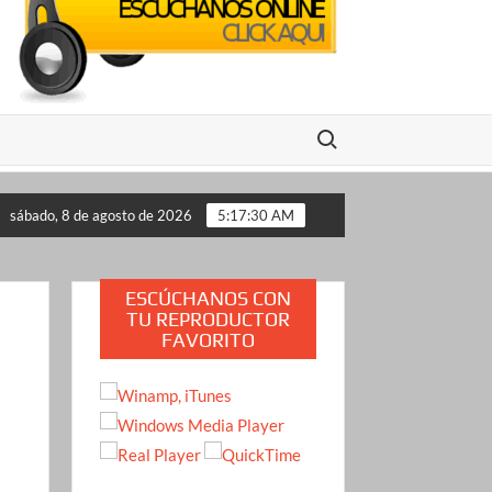
Buscar:
 lo propone a Estados Unidos
Crimen de la influencer Va
sábado, 8 de agosto de 2026
5:17:31 AM
ESCÚCHANOS CON
TU REPRODUCTOR
FAVORITO