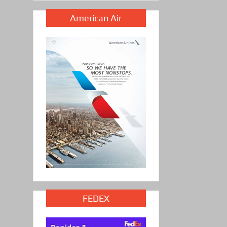
American Air
FEDEX