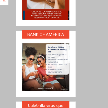
A
BANK OF AMERICA
Culebrilla virus que