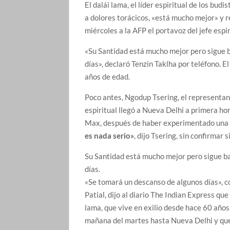
El dalái lama, el líder espiritual de los bu
a dolores torácicos, «está mucho mejor» y r
miércoles a la AFP el portavoz del jefe espir
«Su Santidad está mucho mejor pero sigue b
días», declaró Tenzin Taklha por teléfono. E
años de edad.
Poco antes, Ngodup Tsering, el representant
espiritual llegó a Nueva Delhi a primera hor
Max, después de haber experimentado una «
es nada serio»
, dijo Tsering, sin confirmar
Su Santidad está mucho mejor pero sigue ba
días.
«Se tomará un descanso de algunos días», c
Patial, dijo al diario The Indian Express que 
lama, que vive en exilio desde hace 60 años
mañana del martes hasta Nueva Delhi y que