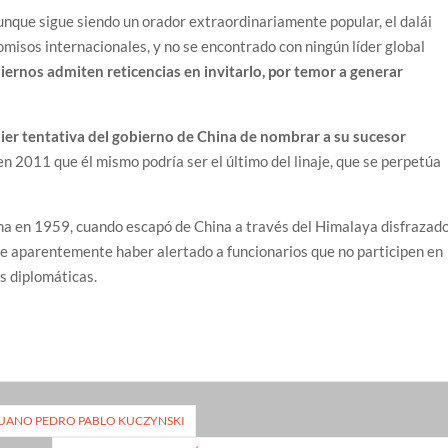
unque sigue siendo un orador extraordinariamente popular, el dalái
isos internacionales, y no se encontrado con ningún líder global
iernos admiten reticencias en invitarlo, por temor a generar
uier tentativa del gobierno de China de nombrar a su sucesor
n 2011 que él mismo podría ser el último del linaje, que se perpetúa
 lama en 1959, cuando escapó de China a través del Himalaya disfrazad
 de aparentemente haber alertado a funcionarios que no participen en
es diplomáticas.
RUANO PEDRO PABLO KUCZYNSKI