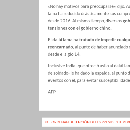
«No hay motivos para preocuparse», dijo. A
lama ha reducido drásticamente sus comprom
desde 2016. Al mismo tiempo, diversos
gob
tensiones con el gobierno chino.
El dalái lama ha tratado de impedir cualq
reencarnado,
al punto de haber anunciado e
desde el siglo 14.
Inclusive India -que ofreció asilo al dalái
de soldado- le ha dado la espalda, al punto
eventos con él, para evitar susceptibilidad
AFP
Navegación
ORDENAN DETENCIÓN DEL EXPRESIDENTE PE