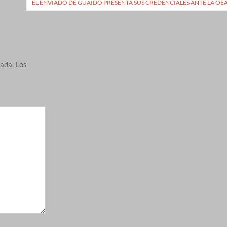
EL ENVIADO DE GUAIDÓ PRESENTA SUS CREDENCIALES ANTE LA OE
cada.
Los