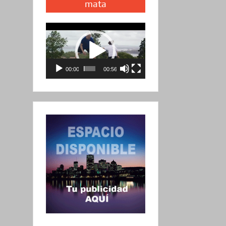
mata
Reproductor
de
vídeo
00:00
00:56