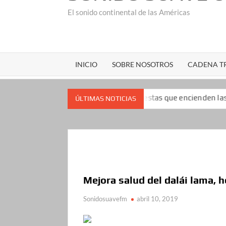
El sonido continental de las Américas
INICIO
SOBRE NOSOTROS
CADENA TR
 impopularidad: las encuestas que encienden las alarmas para el 
ÚLTIMAS NOTICIAS
Mejora salud del dalái lama, 
Sonidosuavefm
abril 10, 2019