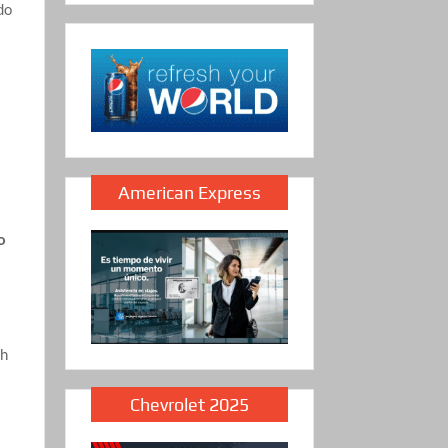
do
American Express
o
sh
Chevrolet 2025