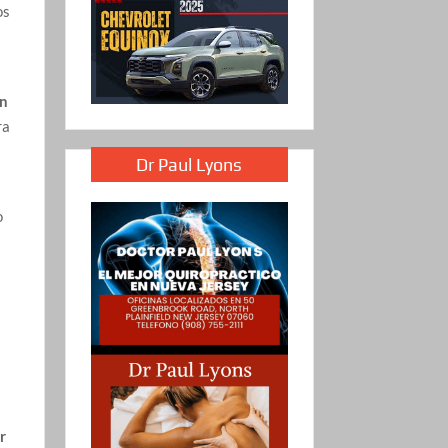
os
an
ra
Dr Paul Lyons
o
r