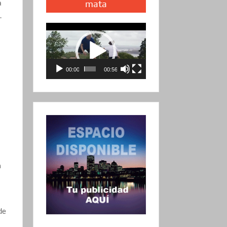
a
mata
.
Reproductor
de
vídeo
o
00:00
00:56
a
de