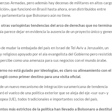
Fuerzas Armadas, pero además hay decenas de militares en altos carg
ición», que funcionó en Brasil hasta ahora, eran distribuidos entre
se parlamentaria que Bolsonaro aún no tiene.
no otras variopintas tendencias del arco de derechas que no termin
ía parece dejar en evidencia la ausencia de un proyecto único y gene
 de mudar la embajada del país en Israel de Tel Aviv a Jerusalén, un
 religioso apoyado por el ala evangelista del Gobierno pero resistid
o percibe como una amenaza para sus negocios con el mundo árabe.
no no está guiado por ideologías, es claro su alineamiento con el
gió como primer destino para una visita oficial.
ón de un nuevo mecanismo de integración suramericana de tendencia
ró el vuelco de una política exterior que se aleja del eje «sur-sur» y
ropea (UE), todos tradicionales e importantes socios del país.
untos más estrictos de la política han llevado a Bolsonaro a destitui