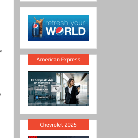
za
American Express
s
Chevrolet 2025