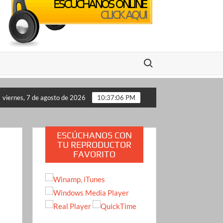
Buscar:
 lo propone a Estados Unidos
Crimen de la influencer Va
viernes, 7 de agosto de 2026
10:37:07 PM
ESCÚCHANOS CON
TU REPRODUCTOR
FAVORITO