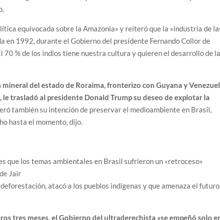
o.
lítica equivocada sobre la Amazonia» y reiteró que la «industria de la
da en 1992, durante el Gobierno del presidente Fernando Collor de
l 70 % de los indios tiene nuestra cultura y quieren el desarrollo de l
a mineral del estado de Roraima, fronterizo con Guyana y Venezuel
, le trasladó al presidente Donald Trump su deseo de explotar la
eró también su intención de preservar el medioambiente en Brasil,
cho hasta el momento, dijo.
s que los temas ambientales en Brasil sufrieron un «retroceso»
de Jair
deforestación, atacó a los pueblos indígenas y que amenaza el futuro
ros tres meses, el Gobierno del ultraderechista «se empeñó solo e