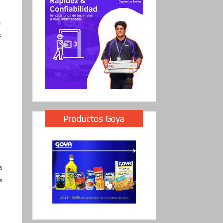
e
s
Productos Goya
s
»