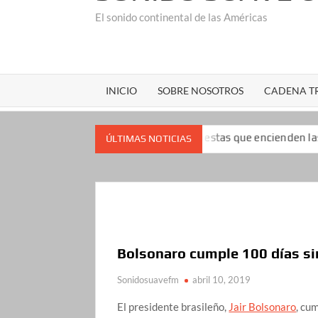
El sonido continental de las Américas
INICIO
SOBRE NOSOTROS
CADENA TR
impopularidad: las encuestas que encienden las alarmas para el 
ÚLTIMAS NOTICIAS
Bolsonaro cumple 100 días si
Sonidosuavefm
abril 10, 2019
El presidente brasileño,
Jair Bolsonaro
, cu