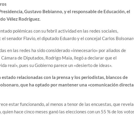
eros
a Presidencia, Gustavo Bebianno, y el responsable de Educación, el
rdo Vélez Rodríguez.
tado polémicas con su febril actividad en las redes sociales,
 el senador Flavio, el diputado Eduardo y el concejal Carlos Bolsonar
das en las redes ha sido considerado «innecesario» por aliados de
la Cámara de Diputados, Rodrigo Maia, llegó a declarar que el
 vida real», pues su Gobierno parece un «desierto de ideas».
estado relacionadas con la prensa y los periodistas, blancos de
 Bolsonaro, que ha optado por mantener una «comunicación directa
rece estar funcionando, al menos a tenor de las encuestas, que revel
, quien hace cinco meses ganó las elecciones con un 55 % de los votos