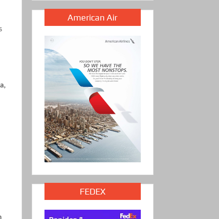
American Air
s
a
a,
FEDEX
n