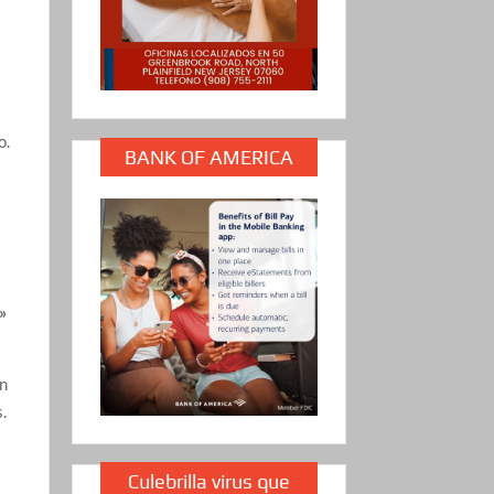
o.
BANK OF AMERICA
»
an
.
Culebrilla virus que