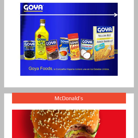
McDonald’s