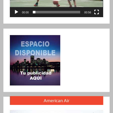
00:00
00:56
American Air