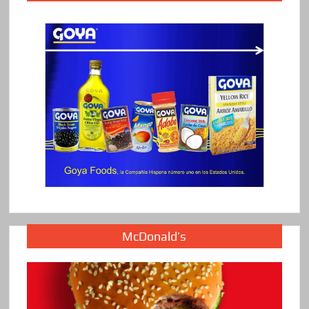
McDonald’s