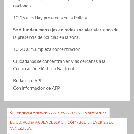
nacional».
10:25 a. m.Hay presencia de la Policía
Se difunden mensajes en redes sociales
alertando de
la presencia de policías en la zona.
10:20 a. m.Empieza concentración
Ciudadanos se concentran en vías cercanas a la
Corporación Eléctrica Nacional.
Redacción APP
Con información de AFP
Navegación
VENEZOLANOS SE MANIFIESTAN CONTRA APAGONES
de
EE. UU. ACUSA A CUBA DE SER UN ‘CÓMPLICE’ EN LA CRISIS DE
VENEZUELA
entradas