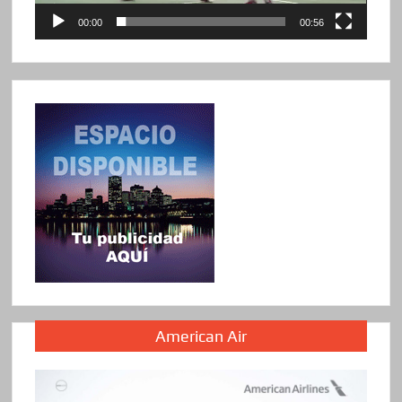
00:00
00:56
American Air