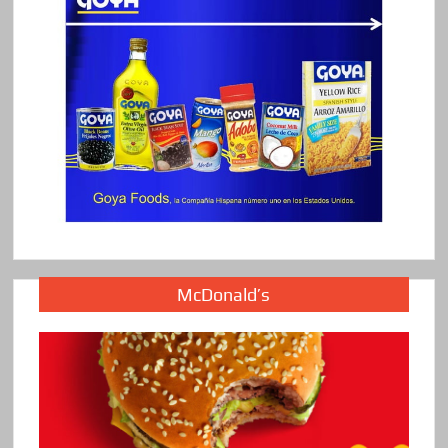
McDonald’s