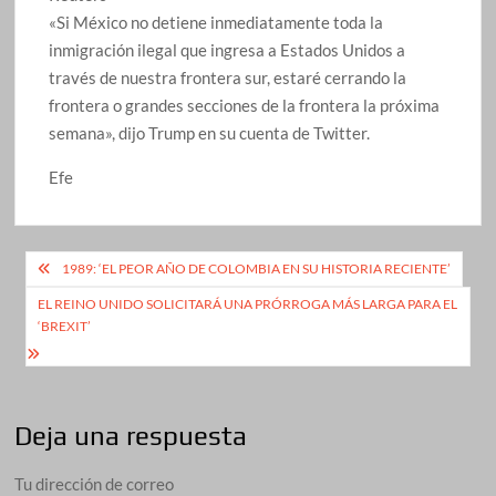
«Si México no detiene inmediatamente toda la
inmigración ilegal que ingresa a Estados Unidos a
través de nuestra frontera sur, estaré cerrando la
frontera o grandes secciones de la frontera la próxima
semana», dijo Trump en su cuenta de Twitter.
Efe
Navegación
1989: ‘EL PEOR AÑO DE COLOMBIA EN SU HISTORIA RECIENTE’
de
EL REINO UNIDO SOLICITARÁ UNA PRÓRROGA MÁS LARGA PARA EL
‘BREXIT’
entradas
Deja una respuesta
Tu dirección de correo