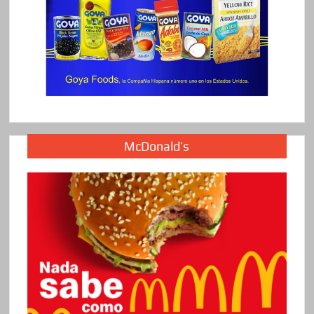
McDonald’s