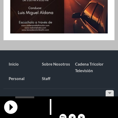
Inicio
Sobre Nosotros
Cadena Tricolor
Televisión
Personal
Staff
Funciona gracias a WordPress
|
Tema: TimesNews
|
por
Tema
Freesia
.