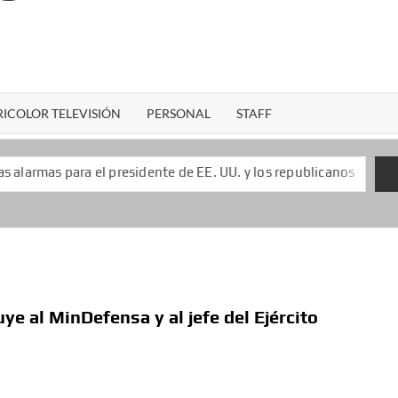
ICOLOR TELEVISIÓN
PERSONAL
STAFF
l presidente de EE. UU. y los republicanos
Keiko Fujimo
ye al MinDefensa y al jefe del Ejército