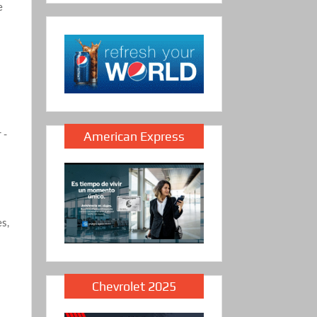
e
 -
American Express
s,
Chevrolet 2025