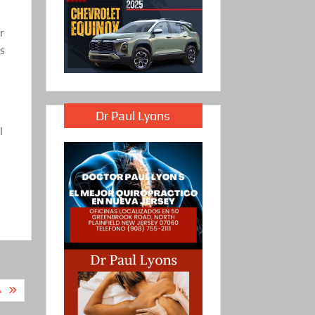
r
es
Dr Paul Lyons
l
Á