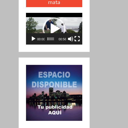
mata
Reproductor
de
vídeo
00:00
00:56