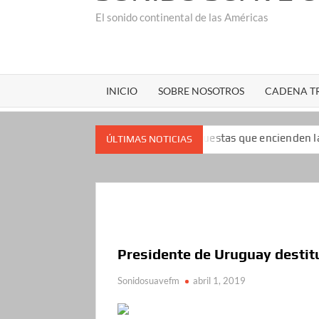
El sonido continental de las Américas
INICIO
SOBRE NOSOTROS
CADENA TR
n impopularidad: las encuestas que encienden las alarmas para e
ÚLTIMAS NOTICIAS
Presidente de Uruguay destitu
Sonidosuavefm
abril 1, 2019