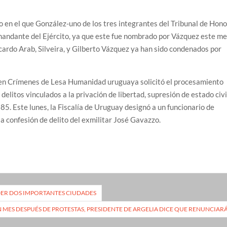
o en el que González-uno de los tres integrantes del Tribunal de Hono
mandante del Ejército, ya que este fue nombrado por Vázquez este m
cardo Arab, Silveira, y Gilberto Vázquez ya han sido condenados por
a en Crímenes de Lesa Humanidad uruguaya solicitó el procesamiento
 delitos vinculados a la privación de libertad, supresión de estado civi
5. Este lunes, la Fiscalía de Uruguay designó a un funcionario de
la confesión de delito del exmilitar José Gavazzo.
DER DOS IMPORTANTES CIUDADES
 MES DESPUÉS DE PROTESTAS, PRESIDENTE DE ARGELIA DICE QUE RENUNCIAR