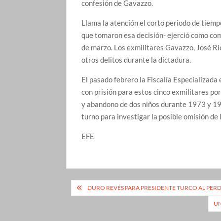
confesión de Gavazzo.
Llama la atención el corto periodo de tiemp
que tomaron esa decisión- ejerció como co
de marzo. Los exmilitares Gavazzo, José Ri
otros delitos durante la dictadura.
El pasado febrero la Fiscalía Especializad
con prisión para estos cinco exmilitares por
y abandono de dos niños durante 1973 y 198
turno para investigar la posible omisión de 
EFE
Navegación
DURO REVÉS PARA PRESIDENTE TURCO AL PER
de
UN
entradas