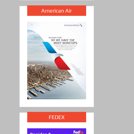
American Air
FEDEX