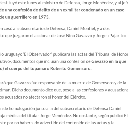
estituyó este lunes al ministro de Defensa, Jorge Menéndez, y al jef
de una confesión de delito de un exmilitar condenado en un caso
de un guerrillero en 1973.
n cesó al subsecretario de Defensa, Daniel Montiel, y a dos
ito que juzgaron el accionar de José Nino Gavazzo y Jorge «Pajarito»
o uruguayo ‘El Observador’ publicara las actas del Tribunal de Honor
cutivo-, documentos que incluían una confesión de
Gavazzo en la que
tro) el cuerpo del tupamaro Roberto Gomensoro.
laró que Gavazzo fue responsable de la muerte de Gomensoro y de la
lman. Dicho documento dice que, pese a las confesiones y acusacione
os acusados no afectaron el honor del Ejército.
ón de homologación junto a la del subsecretario de Defensa Daniel
baja médica del titular Jorge Menéndez. No obstante, según publicó El
o por no haber sido advertido del contenido de las actas y la