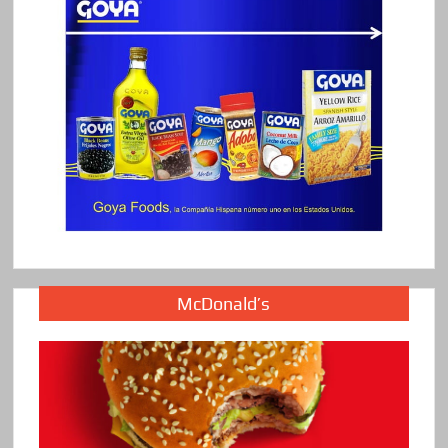
McDonald’s