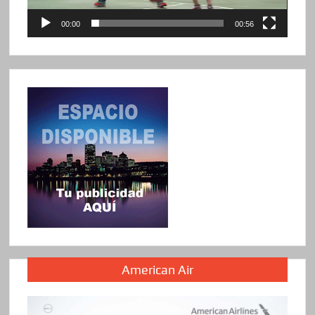
00:00
00:56
American Air