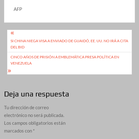
AFP
Navegación
SI CHINA NIEGA VISA A ENVIADO DE GUAIDÓ, EE. UU. NO IRÁ A CITA
de
DEL BID
entradas
CINCO AÑOS DE PRISIÓN A EMBLEMÁTICA PRESA POLÍTICA EN
VENEZUELA
Deja una respuesta
Tu dirección de correo
electrónico no será publicada.
Los campos obligatorios están
marcados con
*