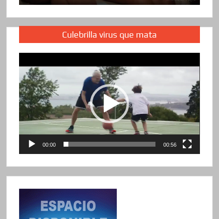
Culebrilla virus que mata
Reproductor
de
vídeo
00:00
00:56