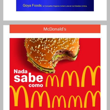
McDonald’s