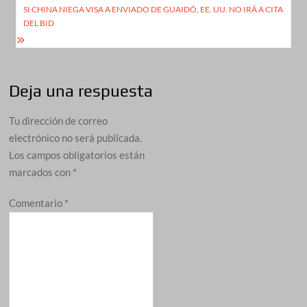
entradas
SI CHINA NIEGA VISA A ENVIADO DE GUAIDÓ, EE. UU. NO IRÁ A CITA
DEL BID
Deja una respuesta
Tu dirección de correo
electrónico no será publicada.
Los campos obligatorios están
marcados con
*
Comentario
*