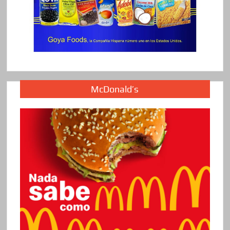
McDonald’s