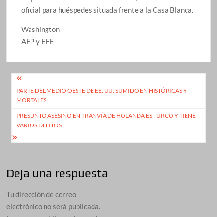
oficial para huéspedes situada frente a la Casa Blanca.
Washington
AFP y EFE
Navegación
PARTE DEL MEDIO OESTE DE EE. UU. SUMIDO EN HISTÓRICAS Y
de
MORTALES
entradas
PRESUNTO ASESINO EN TRANVÍA DE HOLANDA ES TURCO Y TIENE
VARIOS DELITOS
Deja una respuesta
Tu dirección de correo
electrónico no será publicada.