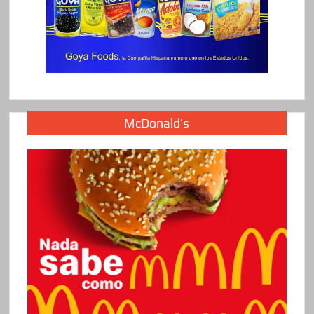
McDonald’s