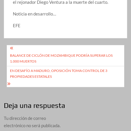
el rejonador Diego Ventura a la muerte del cuarto.
Noticia en desarrollo…
EFE
Navegación
BALANCE DE CICLÓN DE MOZAMBIQUE PODRÍA SUPERAR LOS
de
1.000 MUERTOS
entradas
EN DESAFÍO A MADURO, OPOSICIÓN TOMA CONTROL DE 3
PROPIEDADES ESTATALES
Deja una respuesta
Tu dirección de correo
electrónico no será publicada.