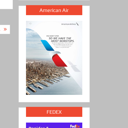
American Air
.
FEDEX