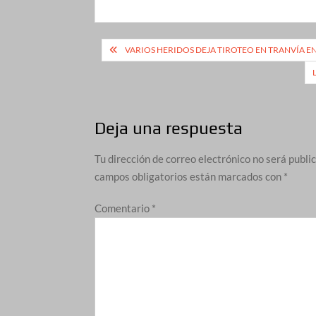
Navegación
VARIOS HERIDOS DEJA TIROTEO EN TRANVÍA 
de
entradas
Deja una respuesta
Tu dirección de correo electrónico no será publi
campos obligatorios están marcados con
*
Comentario
*