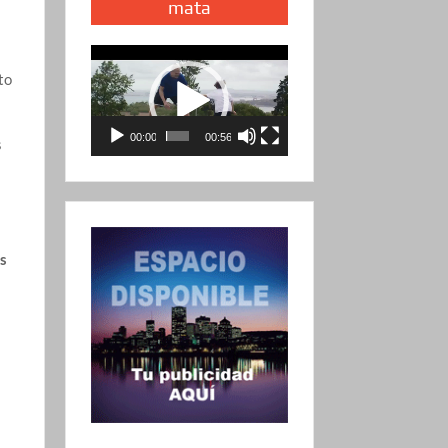
mata
Reproductor
to
de
vídeo
00:00
00:56
s
os