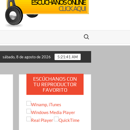
Buscar:
lo propone a Estados Unidos
Crimen de la influencer Val
sábado, 8 de agosto de 2026
5:21:42 AM
ESCÚCHANOS CON
TU REPRODUCTOR
FAVORITO