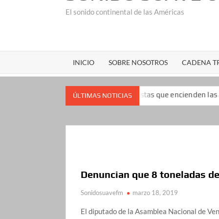
El sonido continental de las Américas
INICIO
SOBRE NOSOTROS
CADENA TR
mpopularidad: las encuestas que encienden las alarmas para el p
ÚLTIMAS NOTICIAS
Denuncian que 8 toneladas de
Sonidosuavefm
marzo 18, 2019
El diputado de la Asamblea Nacional de Ve