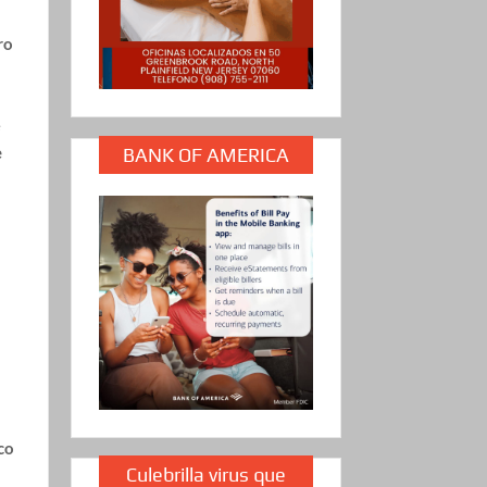
ro
e
e
BANK OF AMERICA
co
Culebrilla virus que