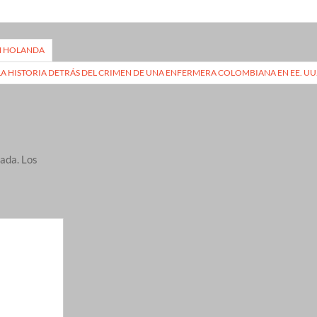
EN HOLANDA
LA HISTORIA DETRÁS DEL CRIMEN DE UNA ENFERMERA COLOMBIANA EN EE. UU
cada.
Los