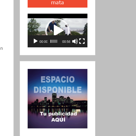
mata
Reproductor
de
vídeo
00:00
00:56
en