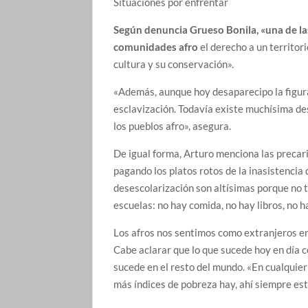
Situaciones por enfrentar
Según denuncia Grueso Bonila, «una de las 
comunidades afro
el derecho a un territori
cultura y su conservación».
«Además, aunque hoy desaparecipo la figura 
esclavización. Todavía existe muchísima de
los pueblos afro», asegura.
De igual forma, Arturo menciona las precari
pagando los platos rotos de la inasistencia
desescolarización son altísimas porque no 
escuelas: no hay comida, no hay libros, no h
Los afros nos sentimos como extranjeros e
Cabe aclarar que lo que sucede hoy en día c
sucede en el resto del mundo. «En cualquier
más índices de pobreza hay, ahí siempre es