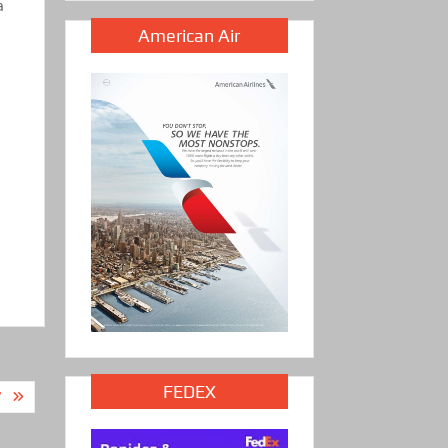
a
American Air
FEDEX
’