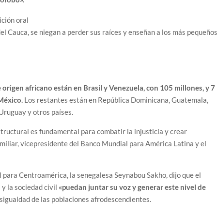
el Cauca, se niegan a perder sus raíces y enseñan a los más pequeños
 origen africano están en Brasil y Venezuela, con 105 millones, y 7
México.
Los restantes están en República Dominicana, Guatemala,
Uruguay y otros países.
structural es fundamental para combatir la injusticia y crear
miliar, vicepresidente del Banco Mundial para América Latina y el
al para Centroamérica, la senegalesa Seynabou Sakho, dijo que el
y la sociedad civil
«puedan juntar su voz y generar este nivel de
esigualdad de las poblaciones afrodescendientes.