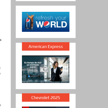
a
American Express
s
e
Chevrolet 2025
s