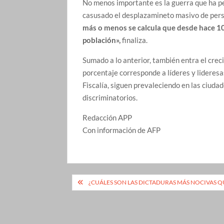
No menos importante es la guerra que ha pe
casusado el desplazamineto masivo de person
más o menos se calcula que desde hace 10
población»,
finaliza.
Sumado a lo anterior, también entra el crec
porcentaje corresponde a líderes y lideresa
Fiscalía, siguen prevaleciendo en las ciuda
discriminatorios.
Redacción APP
Con información de AFP
Navegación
¿CUÁLES SON LAS DICTADURAS MÁS NOCIVAS Q
de
entradas