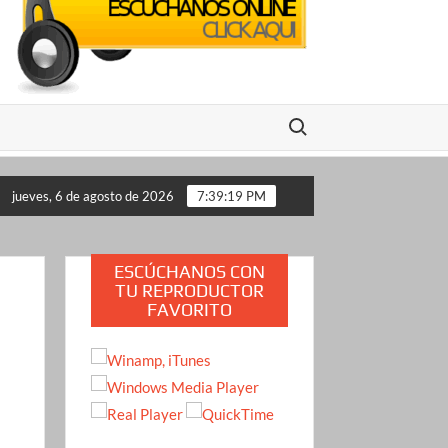
Buscar:
o propone a Estados Unidos
Crimen de la influencer Valer
jueves, 6 de agosto de 2026
7:39:20 PM
ESCÚCHANOS CON
TU REPRODUCTOR
FAVORITO