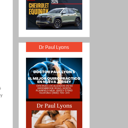
Dr Paul Lyons
s
 y