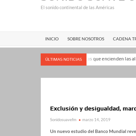
El sonido continental de las Américas
INICIO
SOBRE NOSOTROS
CADENA TR
popularidad: las encuestas que encienden las alarmas para el pr
ÚLTIMAS NOTICIAS
Exclusión y desigualdad, mar
Sonidosuavefm
marzo 14, 2019
Un nuevo estudio del Banco Mundial reve