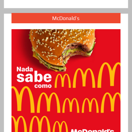
McDonald’s