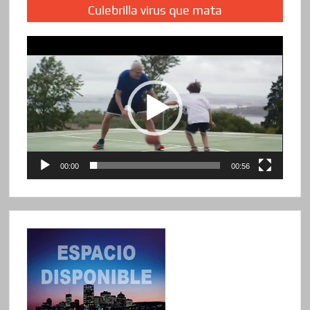
Culebrilla virus que mata
Reproductor
de
vídeo
00:00
00:56