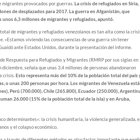
 de migrantes provocados por guerras.
La crisis de refugiados en Siria,
llones de desplazados para 2017. La guerra en Afganistán, que
unos 6,3 millones de migrantes y refugiados, apuntó.
total de migrantes y refugiados venezolanos es tan alta como la crisi
rte. «Estamos viviendo las consecuencias de una guerra sin tener
 Guaidó ante Estados Unidos, durante la presentación del informe.
nal de Respuesta para Refugiados y Migrantes (RMRP por sus siglas en
n diciembre, señala que unas 3,4 millones de personas abandonaron
 crisis.
Esto representa más del 10% de la población total del país 
as, o unas 200 personas por hora. Los migrantes de Venezuela est
es), Perú (700.000), Chile (265.800), Ecuador (250.000), Argentin
uman 26.000 (15% de la población total de la isla) y en Aruba,
co determinantes»: la crisis humanitaria, la violencia generalizada, e
manos y el colapso económico.
 a través de diferentes métodos es otro factor importante que expli