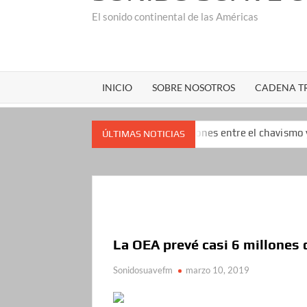
El sonido continental de las Américas
INICIO
SOBRE NOSOTROS
CADENA TR
la antes de las negociaciones entre el chavismo y la oposición: 
ÚLTIMAS NOTICIAS
La OEA prevé casi 6 millones
Sonidosuavefm
marzo 10, 2019