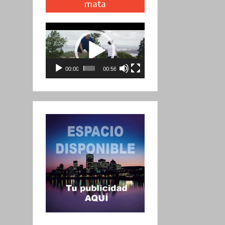
mata
Reproductor
de
vídeo
00:00
00:56