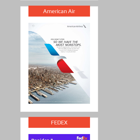
American Air
FEDEX