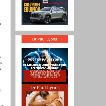
s
Dr Paul Lyons
y
án
a
l
ca