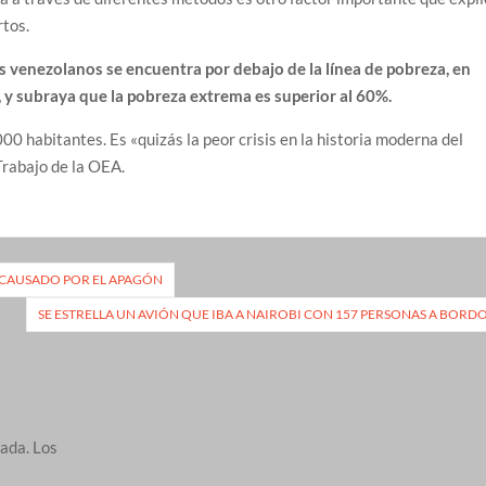
rtos.
es venezolanos se encuentra por debajo de la línea de pobreza, en
y subraya que la pobreza extrema es superior al 60%.
00 habitantes. Es «quizás la peor crisis en la historia moderna del
Trabajo de la OEA.
 CAUSADO POR EL APAGÓN
SE ESTRELLA UN AVIÓN QUE IBA A NAIROBI CON 157 PERSONAS A BORD
cada.
Los