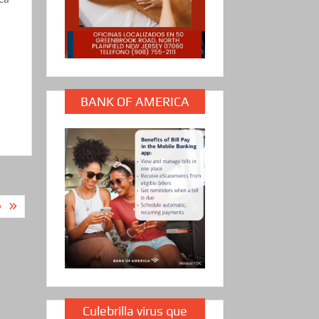
BANK OF AMERICA
O
Culebrilla virus que