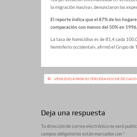
la migración masiva», denunciaron los expe
El reporte indica que el 87% de los hogar
comparación con menos del 50% en 1996, 
La tasa de homicidios es de 81,4 cada 100.0
hemisferio occidental», afirmó el Grupo de 
Navegación
VENEZUELA PASA SU TERCERA NOCHE DE CAOS
de
entradas
Deja una respuesta
Tu dirección de correo electrónico no será publi
campos obligatorios están marcados con
*