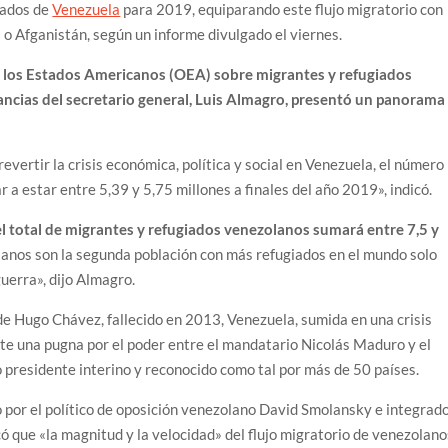
zados de
Venezuela
para 2019, equiparando este flujo migratorio con
ia o Afganistán, según un informe divulgado el viernes.
e los Estados Americanos (OEA) sobre migrantes y refugiados
ancias del secretario general, Luis Almagro, presentó un panorama
evertir la crisis económica, política y social en Venezuela, el número
r a estar entre 5,39 y 5,75 millones a finales del año 2019», indicó.
 el total de migrantes y refugiados venezolanos sumará entre 7,5 y
anos son la segunda población con más refugiados en el mundo solo
guerra», dijo Almagro.
de Hugo Chávez, fallecido en 2013, Venezuela, sumida en una crisis
te una pugna por el poder entre el mandatario Nicolás Maduro y el
 presidente interino y reconocido como tal por más de 50 países.
o por el político de oposición venezolano David Smolansky e integrad
ó que «la magnitud y la velocidad» del flujo migratorio de venezolano