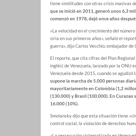
tiene similitudes con otras crisis masivas
que se inició en 2011, generó unos 6,3 mi
comenzó en 1978, dejó once años después 
«La velocidad en el crecimiento del número 
siria en sus primeros años», señaló el repo
guerra», dijo Carlos Vecchio, embajador de
El reporte, que cita cifras del Plan Regio
inglés) de Venezuela, lanzado por la ONU e
Venezuela desde 2015, cuando se agudizó la
supone la marcha de 5.000 personas diari
mayoritariamente en Colombia (1,2 millon
(130.000) y Brasil (100.000). En Curazao s
16.000 (10%).
Smolansky dijo que esta situación tiene «cin
control social, la violación de derechos hu
«La persecución sistematizada en Venezuela