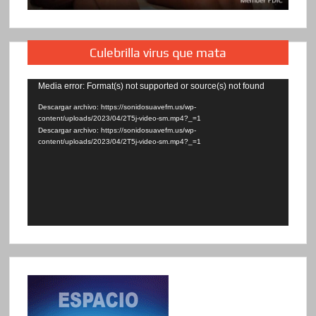
Culebrilla virus que mata
Reproductor
Media error: Format(s) not supported or source(s) not found
de
Descargar archivo: https://sonidosuavefm.us/wp-
content/uploads/2023/04/2T5j-video-sm.mp4?_=1
vídeo
Descargar archivo: https://sonidosuavefm.us/wp-
content/uploads/2023/04/2T5j-video-sm.mp4?_=1