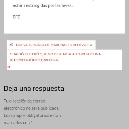
están restringidas por las leyes.
EFE
Navegación
NUEVA JORNADA DE MARCHAS EN VENEZUELA
de
GUAIDÓ REITERÓ QUE NO DESCARTA ‘AUTORIZAR’ UNA
INTERVENCIÓN EXTRANJERA
entradas
Deja una respuesta
Tu dirección de correo
electrónico no será publicada.
Los campos obligatorios están
marcados con
*