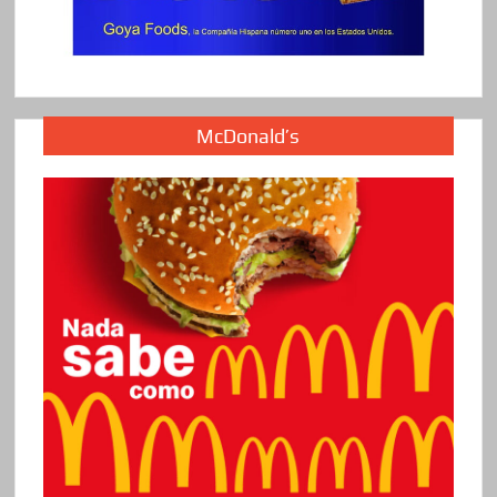
McDonald’s