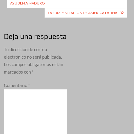
de
AYUDEN A MADURO
entradas
LA LUMPENIZACIÓN DE AMÉRICA LATINA
Deja una respuesta
Tu dirección de correo
electrónico no será publicada.
Los campos obligatorios están
marcados con
*
Comentario
*