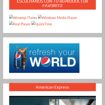
ESCÚCHANOS CON TU REPRODUCTOR
FAVORITO
American Express