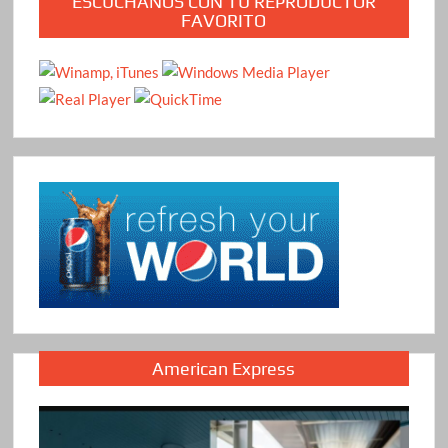
ESCÚCHANOS CON TU REPRODUCTOR
FAVORITO
American Express