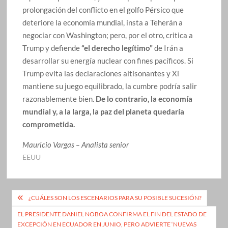
prolongación del conflicto en el golfo Pérsico que
deteriore la economía mundial, insta a Teherán a
negociar con Washington; pero, por el otro, critica a
Trump y defiende
“el derecho legítimo”
de Irán a
desarrollar su energía nuclear con fines pacíficos. Si
Trump evita las declaraciones altisonantes y Xi
mantiene su juego equilibrado, la cumbre podría salir
razonablemente bien.
De lo contrario, la economía
mundial y, a la larga, la paz del planeta quedaría
comprometida.
Mauricio Vargas – Analista senior
EEUU
Navegación
¿CUÁLES SON LOS ESCENARIOS PARA SU POSIBLE SUCESIÓN?
de
EL PRESIDENTE DANIEL NOBOA CONFIRMA EL FIN DEL ESTADO DE
EXCEPCIÓN EN ECUADOR EN JUNIO, PERO ADVIERTE ‘NUEVAS