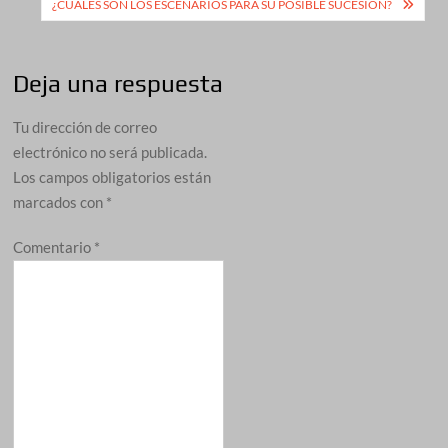
¿CUÁLES SON LOS ESCENARIOS PARA SU POSIBLE SUCESIÓN?
Deja una respuesta
Tu dirección de correo
electrónico no será publicada.
Los campos obligatorios están
marcados con
*
Comentario
*