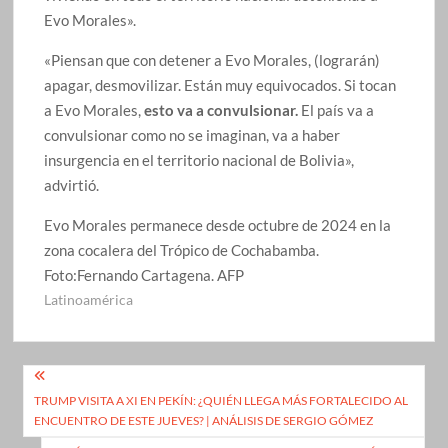
Evo Morales».
«Piensan que con detener a Evo Morales, (lograrán)
apagar, desmovilizar. Están muy equivocados. Si tocan
a Evo Morales,
esto va a convulsionar.
El país va a
convulsionar como no se imaginan, va a haber
insurgencia en el territorio nacional de Bolivia»,
advirtió.
Evo Morales permanece desde octubre de 2024 en la
zona cocalera del Trópico de Cochabamba.
Foto:
Fernando Cartagena. AFP
Latinoamérica
Navegación
TRUMP VISITA A XI EN PEKÍN: ¿QUIÉN LLEGA MÁS FORTALECIDO AL
de
ENCUENTRO DE ESTE JUEVES? | ANÁLISIS DE SERGIO GÓMEZ
entradas