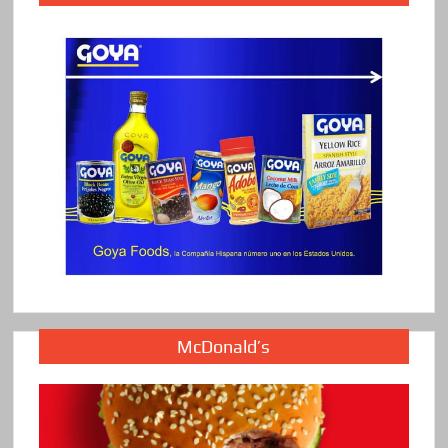
McDonald’s