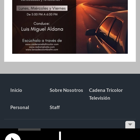
Inicio
Sobre Nosotros
Cadena Tricolor
Televisión
Personal
Staff
Funciona gracias a WordPress
|
Tema: TimesNews
|
por
Tema
Freesia
.