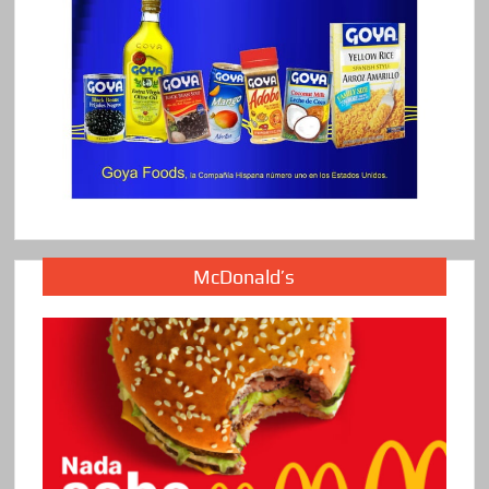
McDonald’s