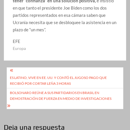
tener “confianza” en una solución positiva,
e insistió
en que tanto el presidente Joe Biden como los dos
partidos representados en esa cámara saben que
Ucrania necesita que se desbloquee la asistencia en un
plazo de “un mes”.
EFE
Europa
Navegación
ES LATINO, VIVE EN EE. UU. Y CONTÓ EL JUGOSO PAGO QUE
de
RECIBIÓ POR CORTAR LEÑA 3 HORAS
entradas
BOLSONARO REÚNE A SUS PARTIDARIOS EN BRASIL EN
DEMOSTRACIÓN DE FUERZA EN MEDIO DE INVESTIGACIONES
Deja una respuesta