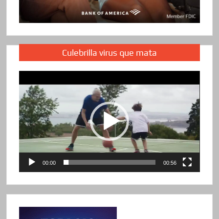
Culebrilla virus que mata
Reproductor
de
vídeo
00:00
00:56