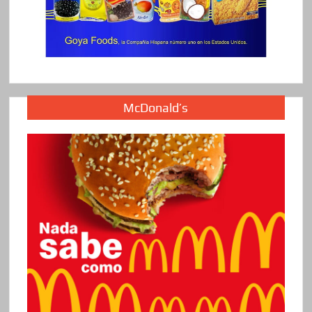
McDonald’s