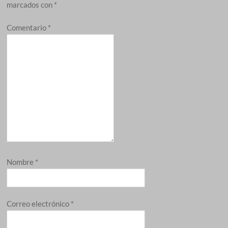
marcados con
*
Comentario
*
Nombre
*
Correo electrónico
*