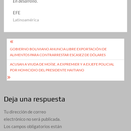
En desarrollo.
EFE
Latinoamérica
Navegación
GOBIERNO BOLIVIANO ANUNCIA LIBRE EXPORTACIÓN DE
de
ALIMENTOS PARA CONTRARRESTAR ESCASEZ DE DÓLARES
entradas
ACUSAN A VIUDA DE MOÏSE, A EXPREMIER Y A EXJEFE POLICIAL
POR HOMICIDIO DEL PRESIDENTE HAITIANO
Deja una respuesta
Tu dirección de correo
electrónico no será publicada.
Los campos obligatorios están