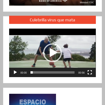
Culebrilla virus que mata
Reproductor
de
vídeo
00:00
00:56