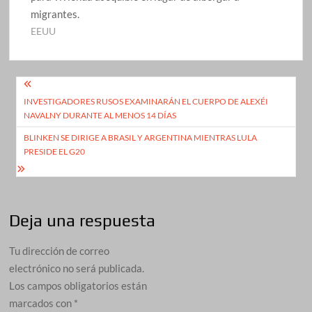
migrantes.
EEUU
Navegación
INVESTIGADORES RUSOS EXAMINARÁN EL CUERPO DE ALEXÉI
de
NAVALNY DURANTE AL MENOS 14 DÍAS
entradas
BLINKEN SE DIRIGE A BRASIL Y ARGENTINA MIENTRAS LULA
PRESIDE EL G20
Deja una respuesta
Tu dirección de correo
electrónico no será publicada.
Los campos obligatorios están
marcados con
*