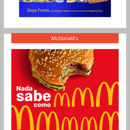
McDonald’s