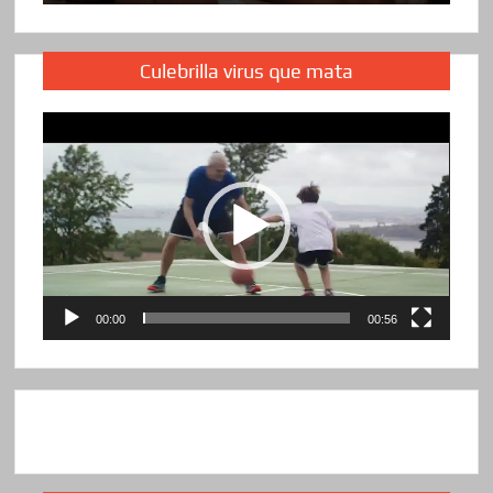
Culebrilla virus que mata
Reproductor
de
vídeo
00:00
00:56