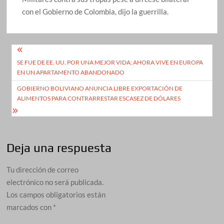
con el Gobierno de Colombia, dijo la guerrilla.
Navegación
SE FUE DE EE. UU. POR UNA MEJOR VIDA; AHORA VIVE EN EUROPA
de
EN UN APARTAMENTO ABANDONADO
entradas
GOBIERNO BOLIVIANO ANUNCIA LIBRE EXPORTACIÓN DE
ALIMENTOS PARA CONTRARRESTAR ESCASEZ DE DÓLARES
Deja una respuesta
Tu dirección de correo
electrónico no será publicada.
Los campos obligatorios están
marcados con
*