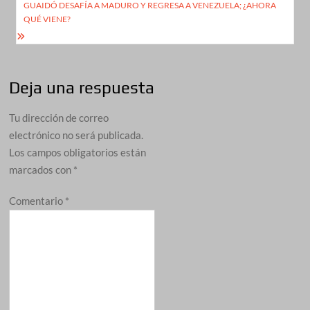
entradas
GUAIDÓ DESAFÍA A MADURO Y REGRESA A VENEZUELA; ¿AHORA
QUÉ VIENE?
Deja una respuesta
Tu dirección de correo
electrónico no será publicada.
Los campos obligatorios están
marcados con
*
Comentario
*