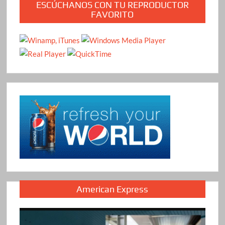
ESCÚCHANOS CON TU REPRODUCTOR
FAVORITO
American Express