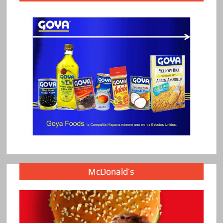
McDonald’s