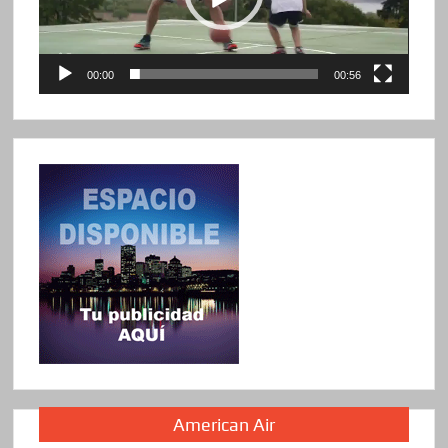
00:00
00:56
American Air