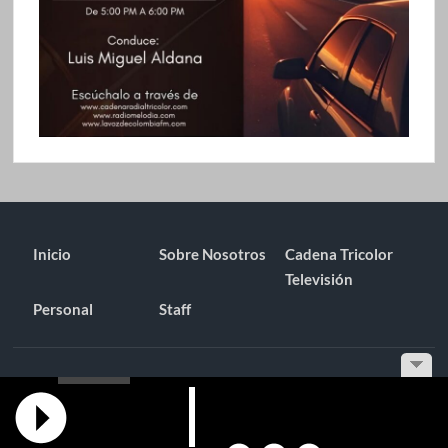
Inicio
Sobre Nosotros
Cadena Tricolor
Televisión
Personal
Staff
Funciona gracias a WordPress
|
Tema: TimesNews
|
por
Tema
Freesia
.