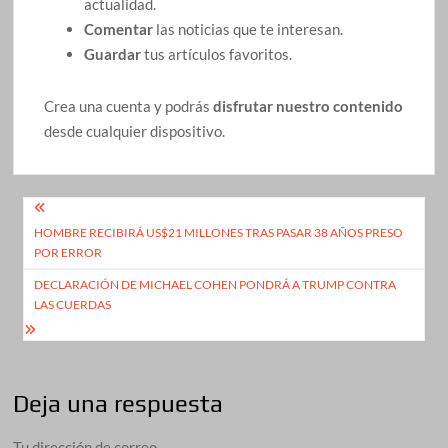
actualidad.
Comentar
las noticias que te interesan.
Guardar
tus artículos favoritos.
Crea una cuenta y podrás
disfrutar nuestro contenido
desde cualquier dispositivo.
Navegación
HOMBRE RECIBIRÁ US$21 MILLONES TRAS PASAR 38 AÑOS PRESO
de
POR ERROR
entradas
DECLARACIÓN DE MICHAEL COHEN PONDRÁ A TRUMP CONTRA
LAS CUERDAS
Deja una respuesta
Tu dirección de correo