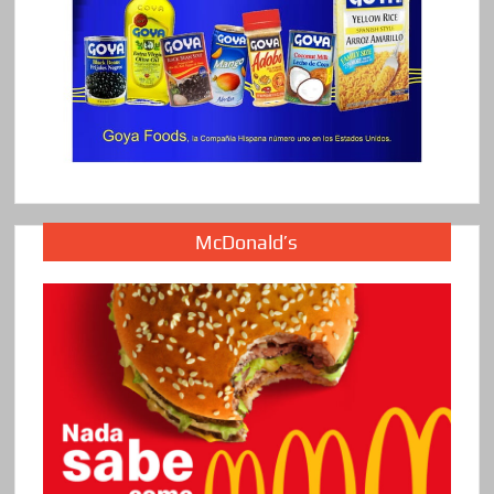
McDonald’s